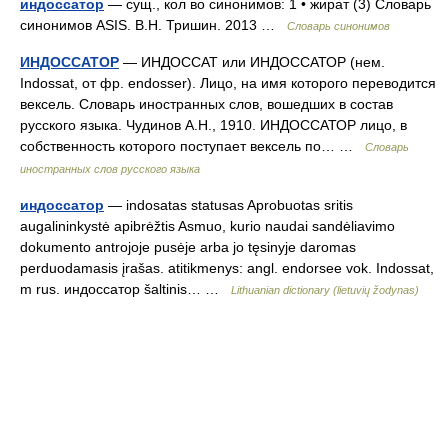
индоссатор
— сущ., кол во синонимов: 1 • жират (3) Словарь
синонимов ASIS. В.Н. Тришин. 2013 …
Словарь синонимов
ИНДОССАТОР
— ИНДОССАТ или ИНДОССАТОР (нем.
Indossat, от фр. endosser). Лицо, на имя которого переводится
вексель. Словарь иностранных слов, вошедших в состав
русского языка. Чудинов А.Н., 1910. ИНДОССАТОР лицо, в
собственность которого поступает вексель по… …
Словарь
иностранных слов русского языка
индоссатор
— indosatas statusas Aprobuotas sritis
augalininkystė apibrėžtis Asmuo, kurio naudai sandėliavimo
dokumento antrojoje pusėje arba jo tęsinyje daromas
perduodamasis įrašas. atitikmenys: angl. endorsee vok. Indossat,
m rus. индоссатор šaltinis… …
Lithuanian dictionary (lietuvių žodynas)