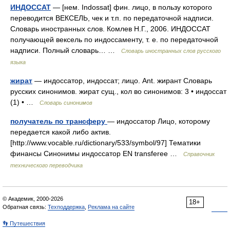
ИНДОССАТ
— [нем. Indossat] фин. лицо, в пользу которого
переводится ВЕКСЕЛЬ, чек и т.п. по передаточной надписи.
Словарь иностранных слов. Комлев Н.Г., 2006. ИНДОССАТ
получающей вексель по индоссаменту, т. е. по передаточной
надписи. Полный словарь… …
Словарь иностранных слов русского
языка
жират
— индоссатор, индоссат; лицо. Ant. жирант Словарь
русских синонимов. жират сущ., кол во синонимов: 3 • индоссат
(1) • …
Словарь синонимов
получатель по трансферу
— индоссатор Лицо, которому
передается какой либо актив.
[http://www.vocable.ru/dictionary/533/symbol/97] Тематики
финансы Синонимы индоссатор EN transferee …
Справочник
технического переводчика
© Академик, 2000-2026
18+
Обратная связь:
Техподдержка
,
Реклама на сайте
👣 Путешествия